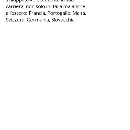
carriera, non solo in Italia ma anche
all’estero: Francia, Portogallo, Malta,
Svizzera, Germania, Slovacchia,
Colombia, Ecuador, Messico,
Brasile, Svezia, Finlandia, Giappone,
Cina, Israele, Estonia. Si è esibito
con un repertorio molto ampio,
specialmente dell’800 Italiano:
Barbiere di Siviglia, La Cenerentola,
Don Giovanni, Die Zauberflute, Elisir
d’amore, Don Pasquale, Lucia di
Lammermoor, I Puritani, La
Sonnambula, La Traviata, Rigoletto.
Buona parte della sua carriera si è
sviluppata anche intorno allo studio
e l’interpretazione degli oratori,
specialmente di Mozart, Haydn,
Mendelsshon e Rossini. Ha
partecipato a diversi Master Class