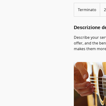
20
dollar
Terminato
T
statu
e
r
m
Descrizione de
i
Describe your serv
n
offer, and the ben
a
makes them more l
t
o