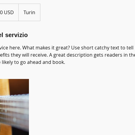
i
20 USD
Turin
nitensi
l servizio
ice here. What makes it great? Use short catchy text to tel
efits they will receive. A great description gets readers in 
ikely to go ahead and book.